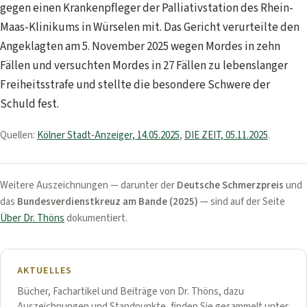
gegen einen Krankenpfleger der Palliativstation des Rhein-
Maas-Klinikums in Würselen mit. Das Gericht verurteilte den
Angeklagten am 5. November 2025 wegen Mordes in zehn
Fällen und versuchten Mordes in 27 Fällen zu lebenslanger
Freiheitsstrafe und stellte die besondere Schwere der
Schuld fest.
Quellen:
Kölner Stadt-Anzeiger, 14.05.2025
,
DIE ZEIT, 05.11.2025
.
Weitere Auszeichnungen — darunter der
Deutsche Schmerzpreis
und
das
Bundesverdienstkreuz am Bande (2025)
— sind auf der Seite
Über Dr. Thöns
dokumentiert.
AKTUELLES
Bücher, Fachartikel und Beiträge von Dr. Thöns, dazu
Auszeichnungen und Standpunkte, finden Sie gesammelt unter