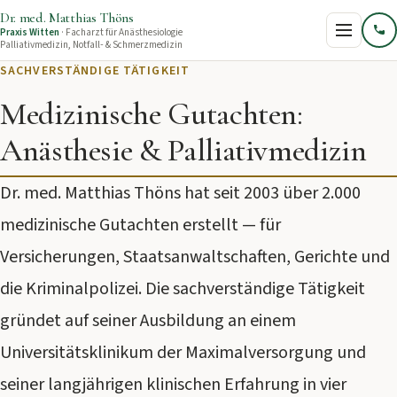
Dr. med. Matthias Thöns
Praxis Witten
· Facharzt für Anästhesiologie
Palliativmedizin, Notfall‑ & Schmerzmedizin
SACHVERSTÄNDIGE TÄTIGKEIT
Startseite
Medizinische Gutachten:
Anästhesie & Palliativmedizin
Praxis
Dr. med. Matthias Thöns hat seit 2003 über 2.000
Sterbehilfe
medizinische Gutachten erstellt — für
Versicherungen, Staatsanwaltschaften, Gerichte und
Gutachten
die Kriminalpolizei. Die sachverständige Tätigkeit
gründet auf seiner Ausbildung an einem
Über Dr. Thöns
Universitätsklinikum der Maximalversorgung und
seiner langjährigen klinischen Erfahrung in vier
Aktuelles