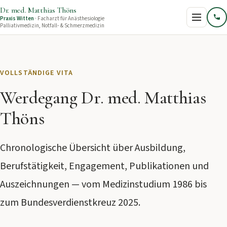
Dr. med. Matthias Thöns
Praxis Witten
· Facharzt für Anästhesiologie
Palliativmedizin, Notfall‑ & Schmerzmedizin
Startseite
VOLLSTÄNDIGE VITA
Praxis
Werdegang Dr. med. Matthias
Thöns
Sterbehilfe
Chronologische Übersicht über Ausbildung,
Gutachten
Berufstätigkeit, Engagement, Publikationen und
Auszeichnungen — vom Medizinstudium 1986 bis
Über Dr. Thöns
zum Bundesverdienstkreuz 2025.
Aktuelles