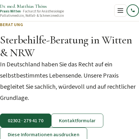
Dr. med. Matthias Thöns
Praxis Witten
· Facharzt für Anästhesiologie
Palliativmedizin, Notfall‑ & Schmerzmedizin
BERATUNG
Startseite
Sterbehilfe-Beratung in Witten
& NRW
Praxis
In Deutschland haben Sie das Recht auf ein
selbstbestimmtes Lebensende. Unsere Praxis
Sterbehilfe
begleitet Sie sachlich, würdevoll und auf rechtlicher
Gutachten
Grundlage.
Über Dr. Thöns
02302 · 279 41 70
Kontaktformular
Diese Informationen ausdrucken
Aktuelles